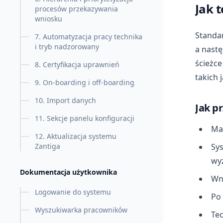
Jak 
procesów przekazywania
wniosku
Standa
7. Automatyzacja pracy technika
i tryb nadzorowany
a nastę
ścieżc
8. Certyfikacja uprawnień
takich 
9. On-boarding i off-boarding
10. Import danych
Jak p
11. Sekcje panelu konfiguracji
Man
12. Aktualizacja systemu
Zantiga
Sy
wyz
Dokumentacja użytkownika
Wni
Logowanie do systemu
Po 
Wyszukiwarka pracowników
Tec