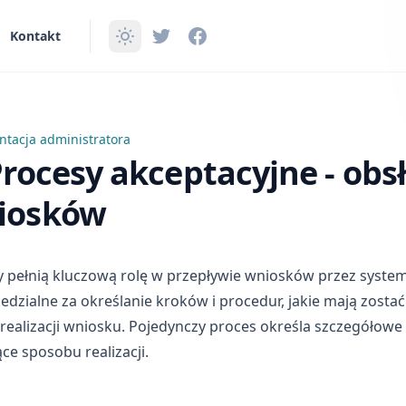
Kontakt
tacja administratora
esy akceptacyjne - obsługa wniosków
Procesy akceptacyjne - obs
iosków
 pełnią kluczową rolę w przepływie wniosków przez system
dzialne za określanie kroków i procedur, jakie mają zost
 realizacji wniosku. Pojedynczy proces określa szczegółow
ce sposobu realizacji.