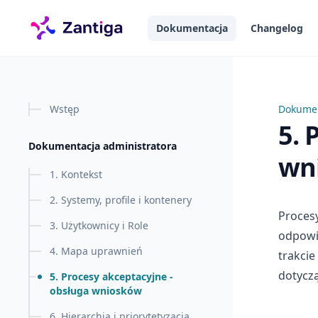
łównej treści
Dokumentacja
Changelog
Wstęp
Dokumen
5. Proc
5. 
Dokumentacja administratora
wn
1. Kontekst
2. Systemy, profile i kontenery
Procesy
3. Użytkownicy i Role
odpowie
4. Mapa uprawnień
trakcie
dotyczą
5. Procesy akceptacyjne -
obsługa wniosków
6. Hierarchia i priorytetyzacja