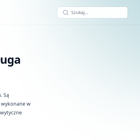
Szukaj...
ługa
. Są
ać wykonane w
e wytyczne