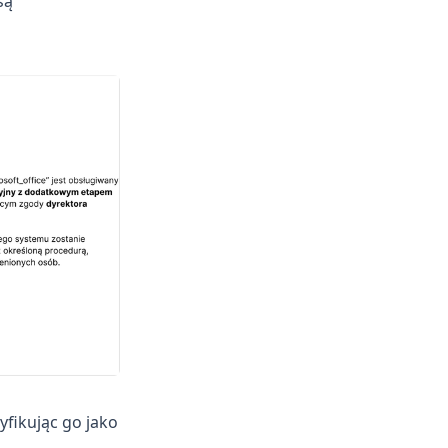
są
fikując go jako