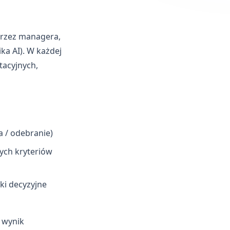
przez managera,
ka AI). W każdej
tacyjnych,
 / odebranie)
ych kryteriów
ki decyzyjne
 wynik