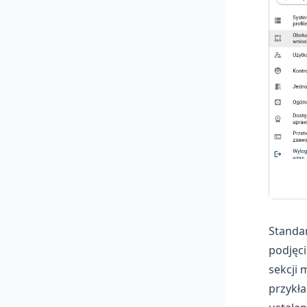
Standa
podjęci
sekcji
przykła