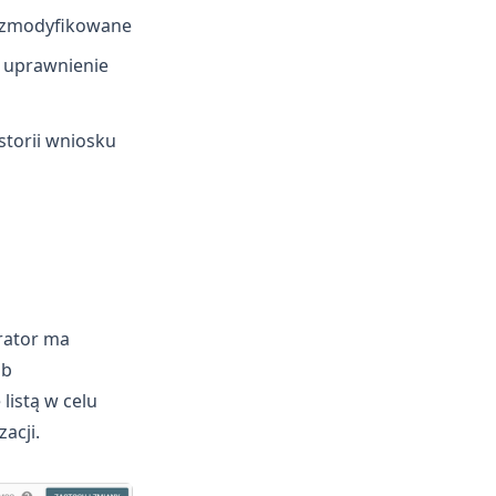
/ zmodyfikowane
; uprawnienie
storii wniosku
trator ma
ub
istą w celu
acji.