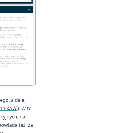
go, a dalej
hnika AI
). W tej
cyjnych, na
powiada też, za