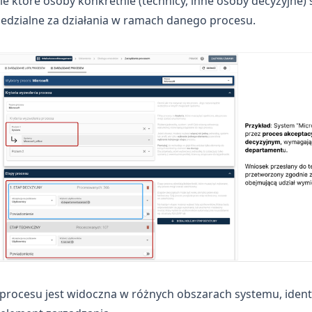
ie które osoby konkretnie (technicy, inne osoby decyzyjne) 
edzialne za działania w ramach danego procesu.
rocesu jest widoczna w różnych obszarach systemu, identy