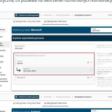
astyczna, co pozwala na tworzenie różnorodnych kombinacji