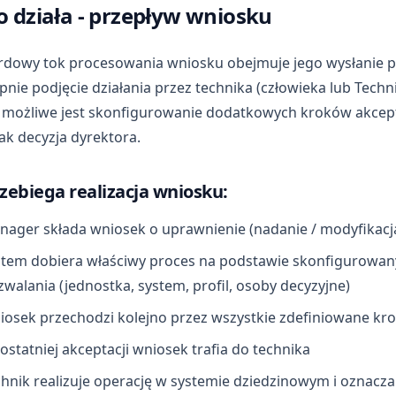
to działa - przepływ wniosku
rdowy tok procesowania wniosku obejmuje jego wysłanie 
pnie podjęcie działania przez technika (człowieka lub Techni
e możliwe jest skonfigurowanie dodatkowych kroków akcep
jak decyzja dyrektora.
rzebiega realizacja wniosku:
ager składa wniosek o uprawnienie (nadanie / modyfikacja
stem dobiera właściwy proces na podstawie skonfigurowan
walania (jednostka, system, profil, osoby decyzyjne)
osek przechodzi kolejno przez wszystkie zdefiniowane kro
ostatniej akceptacji wniosek trafia do technika
hnik realizuje operację w systemie dziedzinowym i oznacza